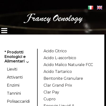
Acido Citrico
* Prodotti
Enologici e
Acido L-ascorbico
Alimentari
Acido Malico Naturale FCC
Lieviti
Acido Tartarico
Attivanti
Bentonite Granulare
Enzimi
Clar Grand Prix
Clar Pay
Tannini
Cupro
Polisaccaridi
Enervin Liquid A