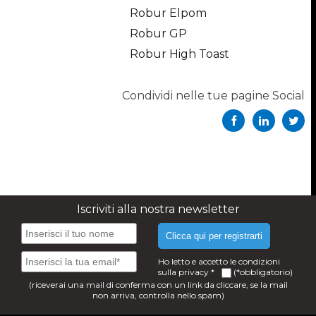
Robur Elpom
Robur GP
Robur High Toast
Condividi nelle tue pagine Social
Iscriviti alla nostra newsletter
Clicca qui per registrarti
Ho letto e accetto le condizioni
sulla
privacy
*
(*obbligatorio)
(riceverai una mail di conferma con un link da cliccare, se la mail
non arriva, controlla nello spam)