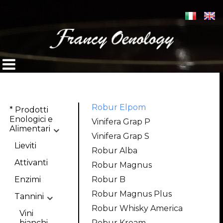
Robur Elpom
* Prodotti
Enologici e
Vinifera Grap P
Alimentari
Vinifera Grap S
Lieviti
Robur Alba
Attivanti
Robur Magnus
Enzimi
Robur B
Robur Magnus Plus
Tannini
Robur Whisky America
Vini
bianchi
Robur Kream