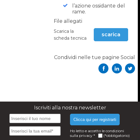
l’azione ossidante del
rame.
File allegati
Scarica la
scarica
scheda tecnica
Condividi nelle tue pagine Social
Iscriviti alla nostra newsletter
Clicca qui per registrarti
Ho letto e accetto le condizioni
sulla
privacy
*
(*obbligatorio)