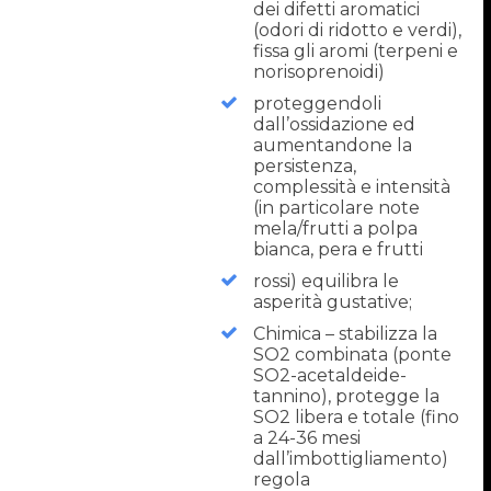
dei difetti aromatici
(odori di ridotto e verdi),
fissa gli aromi (terpeni e
norisoprenoidi)
proteggendoli
dall’ossidazione ed
aumentandone la
persistenza,
complessità e intensità
(in particolare note
mela/frutti a polpa
bianca, pera e frutti
rossi) equilibra le
asperità gustative;
Chimica – stabilizza la
SO2 combinata (ponte
SO2-acetaldeide-
tannino), protegge la
SO2 libera e totale (fino
a 24-36 mesi
dall’imbottigliamento)
regola