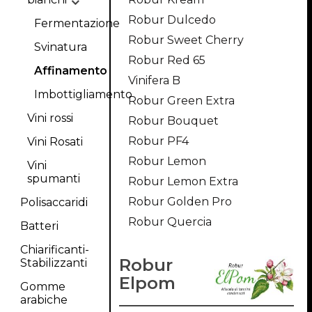
Robur Dulcedo
Fermentazione
Robur Sweet Cherry
Svinatura
Robur Red 65
Affinamento
Vinifera B
Imbottigliamento
Robur Green Extra
Vini rossi
Robur Bouquet
Robur PF4
Vini Rosati
Robur Lemon
Vini
spumanti
Robur Lemon Extra
Robur Golden Pro
Polisaccaridi
Robur Quercia
Batteri
Chiarificanti-
Robur
Stabilizzanti
Elpom
Gomme
arabiche