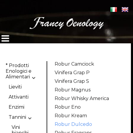
Robur Camciock
* Prodotti
Enologici e
Vinifera Grap P
Alimentari
Vinifera Grap S
Lieviti
Robur Magnus
Attivanti
Robur Whisky America
Enzimi
Robur Eno
Robur Kream
Tannini
Robur Dulcedo
Vini
bianchi
Robur Fragrans