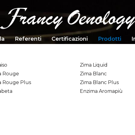
da
Referenti
Certificazioni
Prodotti
I
iso
Zima Liquid
a Rouge
Zima Blanc
a Rouge Plus
Zima Blanc Plus
abeta
Enzima Aromapiù