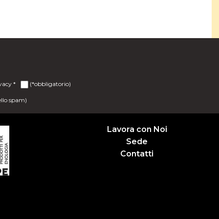
ivacy
*
(*obbligatorio)
ello spam)
Lavora con Noi
Sede
Contatti