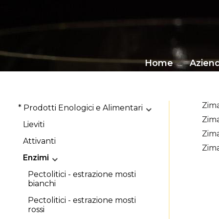
Home
Azien
Zima
* Prodotti Enologici e Alimentari
Zim
Lieviti
Zim
Attivanti
Zim
Enzimi
Pectolitici - estrazione mosti
bianchi
Pectolitici - estrazione mosti
rossi