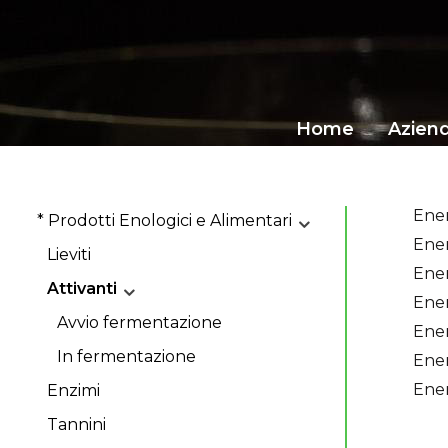
Home
Azien
Ener
* Prodotti Enologici e Alimentari
Ener
Lieviti
Ener
Attivanti
Ener
Avvio fermentazione
Ener
In fermentazione
Ener
Ener
Enzimi
Tannini