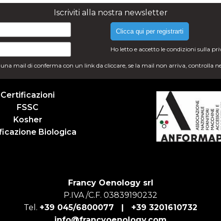
Iscriviti alla nostra newsletter
Clicca qui per registrarti
Ho letto e accetto le condizioni sulla
pr
i una mail di conferma con un link da cliccare, se la mail non arriva, controlla n
Certificazioni
FSSC
Kosher
ficazione Biologica
Francy Oenology srl
P.IVA /C.F. 03839190232
Tel.
+39 045/6800077 |
+39 3201610732
info@francyoenology.com