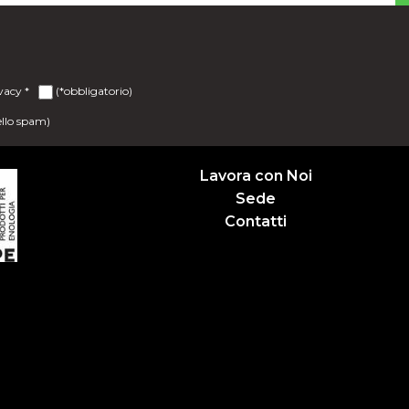
ivacy
*
(*obbligatorio)
ello spam)
Lavora con Noi
Sede
Contatti