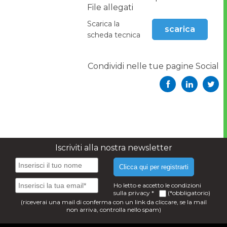
File allegati
Scarica la
scarica
scheda tecnica
Condividi nelle tue pagine Social
Iscriviti alla nostra newsletter
Clicca qui per registrarti
Ho letto e accetto le condizioni
sulla
privacy
*
(*obbligatorio)
(riceverai una mail di conferma con un link da cliccare, se la mail
non arriva, controlla nello spam)