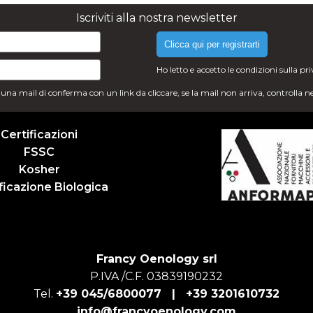
Iscriviti alla nostra newsletter
Clicca qui per registrarti
Ho letto e accetto le condizioni sulla
pr
i una mail di conferma con un link da cliccare, se la mail non arriva, controlla n
Certificazioni
FSSC
Kosher
ficazione Biologica
Francy Oenology srl
P.IVA /C.F. 03839190232
Tel.
+39 045/6800077 |
+39 3201610732
info@francyoenology.com