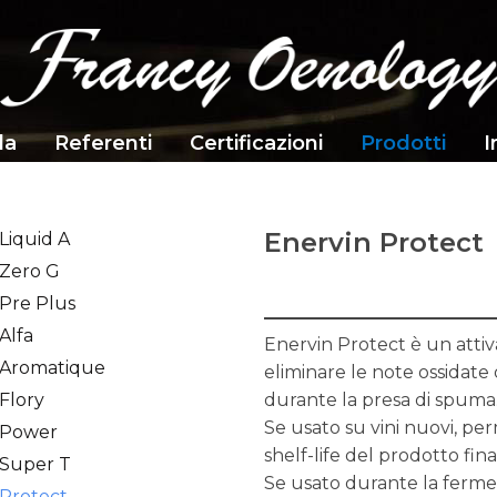
da
Referenti
Certificazioni
Prodotti
I
Enervin Protect
Liquid A
 Zero G
 Pre Plus
Alfa
Enervin Protect è un attiv
 Aromatique
eliminare le note ossidate o
Flory
durante la presa di spuma
Se usato su vini nuovi, pe
 Power
shelf-life del prodotto fina
 Super T
Se usato durante la fermen
 Protect