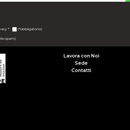
ivacy
*
(*obbligatorio)
ello spam)
Lavora con Noi
Sede
Contatti