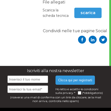
File allegati
Scarica la
scarica
scheda tecnica
Condividi nelle tue pagine Social
Iscriviti alla nostra newsletter
Clicca qui per registrarti
Ho letto e accetto le condizioni
sulla
privacy
*
(*obbligatorio)
(riceverai una mail di conferma con un link da cliccare, se la mail
non arriva, controlla nello spam)