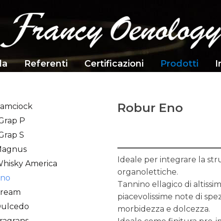
da
Referenti
Certificazioni
Prodotti
I
Robur Eno
amciock
 Grap P
 Grap S
Magnus
Ideale per integrare la stru
hisky America
organolettiche.
Eno
Tannino ellagico di altiss
Kream
piacevolissime note di spezi
Dulcedo
morbidezza e dolcezza.
ragrans