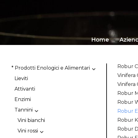
Home
Azien
Robur C
* Prodotti Enologici e Alimentari
Vinifera
Lieviti
Vinifera
Attivanti
Robur 
Enzimi
Robur W
Tannini
Robur 
Robur 
Vini bianchi
Robur 
Vini rossi
Robur F