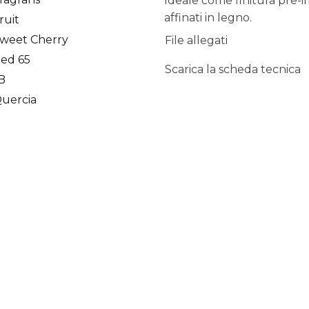
Ideale come finitura pre-im
affinati in legno.
ruit
weet Cherry
File allegati
ed 65
Scarica la scheda tecnica
 B
uercia