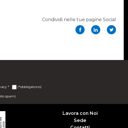
Condividi nelle tue pagine Social
ivacy
*
(*obbligatorio)
ello spam)
Lavora con Noi
Sede
Contatti