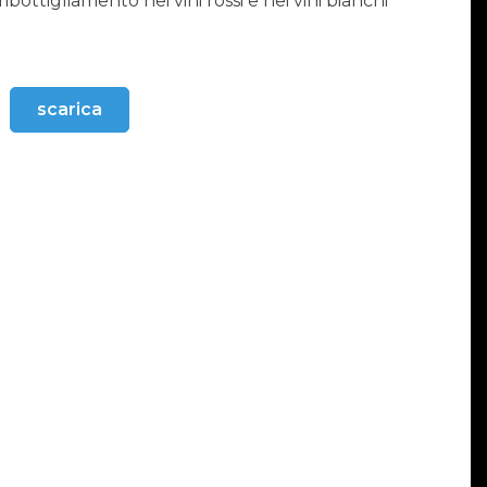
bottigliamento nei vini rossi e nei vini bianchi
scarica