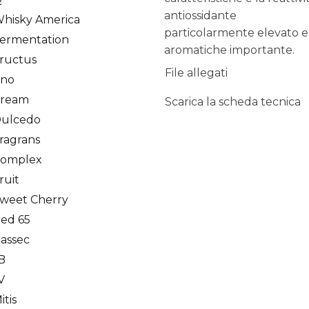
antiossidante
hisky America
particolarmente elevato ed
ermentation
aromatiche importante.
ructus
File allegati
Eno
Kream
Scarica la scheda tecnica
Dulcedo
ragrans
Complex
ruit
weet Cherry
ed 65
assec
 B
V
tis