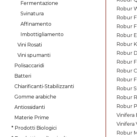
Fermentazione
Robur W
Svinatura
Robur F
Affinamento
Robur F
Imbottigliamento
Robur 
Robur 
Vini Rosati
Robur 
Vini spumanti
Robur F
Polisaccaridi
Robur 
Batteri
Robur F
Chiarificanti-Stabilizzanti
Robur S
Gomme arabiche
Robur R
Robur P
Antiossidanti
Vinifera
Materie Prime
Vinifera 
* Prodotti Biologici
Robur Mi