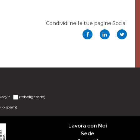
Condividi nelle tue pagine Social
ivacy
*
(*obbligatorio)
ello spam)
Lavora con Noi
Sede