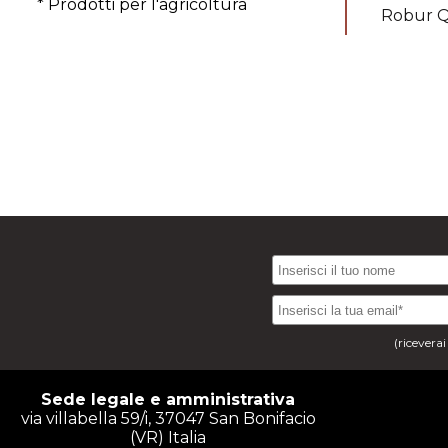
* Prodotti per l'agricoltura
Robur Q
(ricevera
Sede legale e amministrativa
via villabella 59/i, 37047 San Bonifacio
(VR) Italia