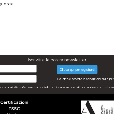
uercia
Iscriviti alla nostra newsletter
Clicca qui per registrarti
Ho letto e accetto le condizioni sulla
pr
i una mail di conferma con un link da cliccare, se la mail non arriva, controlla n
Certificazioni
FSSC