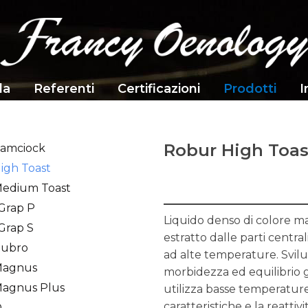
da
Referenti
Certificazioni
Prodotti
I
Robur High Toas
amciock
igh Toast
edium Toast
 Grap P
Liquido denso di colore 
 Grap S
estratto dalle parti centra
Rubro
ad alte temperature. Svilu
Magnus
morbidezza ed equilibrio g
agnus Plus
utilizza basse temperature
caratteristiche e la reatt
Q