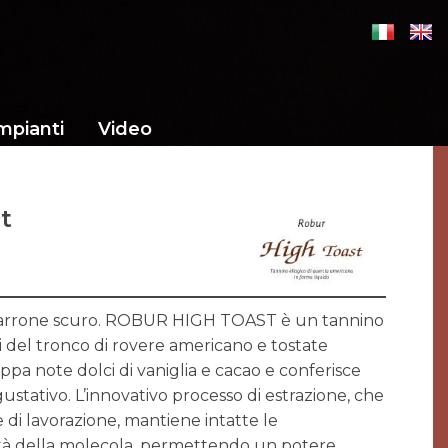
mpianti
Video
t
marrone scuro. ROBUR HIGH TOAST è un tannino
li del tronco di rovere americano e tostate
ppa note dolci di vaniglia e cacao e conferisce
ustativo. L’innovativo processo di estrazione, che
 di lavorazione, mantiene intatte le
ività della molecola, permettendo un potere