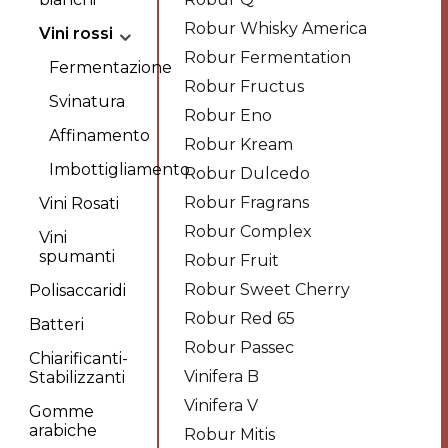
Robur Whisky America
Vini rossi
Robur Fermentation
Fermentazione
Robur Fructus
Svinatura
Robur Eno
Affinamento
Robur Kream
Imbottigliamento
Robur Dulcedo
Robur Fragrans
Vini Rosati
Robur Complex
Vini
spumanti
Robur Fruit
Robur Sweet Cherry
Polisaccaridi
Robur Red 65
Batteri
Robur Passec
Chiarificanti-
Vinifera B
Stabilizzanti
Vinifera V
Gomme
arabiche
Robur Mitis