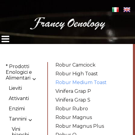
Robur Camciock
* Prodotti
Enologici e
Robur High Toast
Alimentari
Robur Medium Toast
Lieviti
Vinifera Grap P
Attivanti
Vinifera Grap S
Enzimi
Robur Rubro
Robur Magnus
Tannini
Robur Magnus Plus
Vini
bianchi
Robur Q