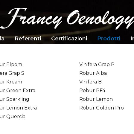
da
Referenti
Certificazioni
Prodotti
I
ur Elpom
Vinifera Grap P
fera Grap S
Robur Alba
ur Kream
Vinifera B
ur Green Extra
Robur PF4
ur Sparkling
Robur Lemon
ur Lemon Extra
Robur Golden Pro
ur Quercia