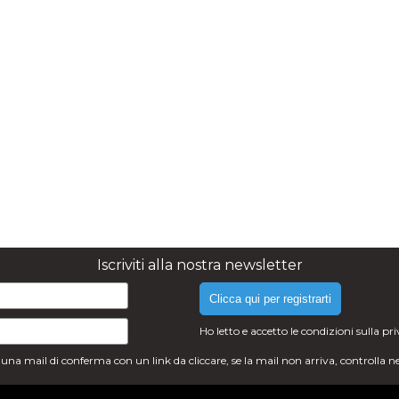
Iscriviti alla nostra newsletter
Clicca qui per registrarti
Ho letto e accetto le condizioni sulla
pr
i una mail di conferma con un link da cliccare, se la mail non arriva, controlla n