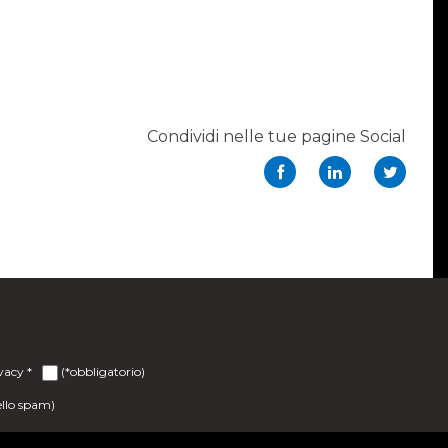
Condividi nelle tue pagine Social
ivacy
*
(*obbligatorio)
ello spam)